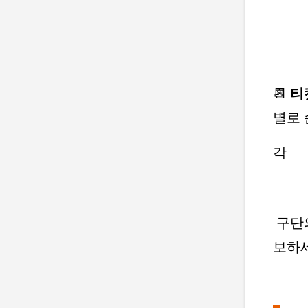
📆
티
별로 
각
구단의
보하세