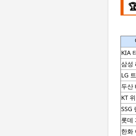

KIA
삼성
LG 
두산
KT 
SSG
롯데
한화